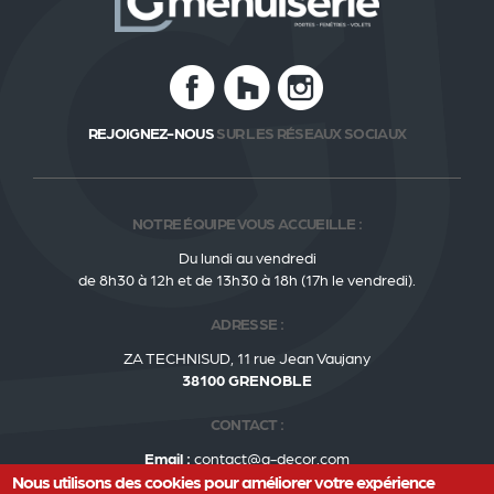
REJOIGNEZ-NOUS
SUR LES RÉSEAUX SOCIAUX
NOTRE ÉQUIPE VOUS ACCUEILLE :
Du lundi au vendredi
de 8h30 à 12h et de 13h30 à 18h (17h le vendredi).
ADRESSE :
ZA TECHNISUD, 11 rue Jean Vaujany
38100 GRENOBLE
CONTACT :
Email :
contact@g-decor.com
Nous utilisons des cookies pour améliorer votre expérience
Téléphone :
04 76 98 67 69